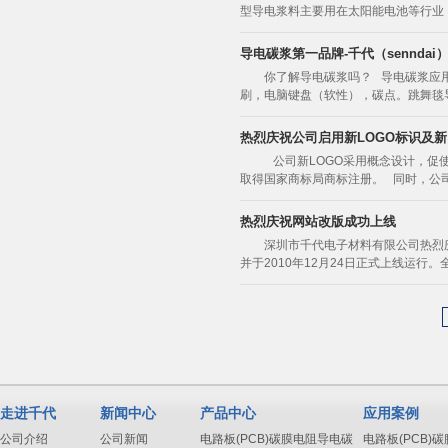
型导电浆料主要用在太阳能电池等行业，
导电碳浆第一品牌-千代（senndai
你了解导电碳浆吗？ 导电碳浆应
刷，电脑键盘（软性），碳点。跳舞毯
热烈庆祝公司启用新LOGO标识及
公司新LOGO采用概念设计，促
取得国家商标局商标注册。 同时，公司耗
热烈庆祝网站改版成功上线
深圳市千代电子材料有限公司热烈
并于2010年12月24日正式上线运
走进千代
新闻中心
产品中心
应用案例
公司介绍
公司新闻
电路板(PCB)碳膜电阻导电碳
电路板(PCB)