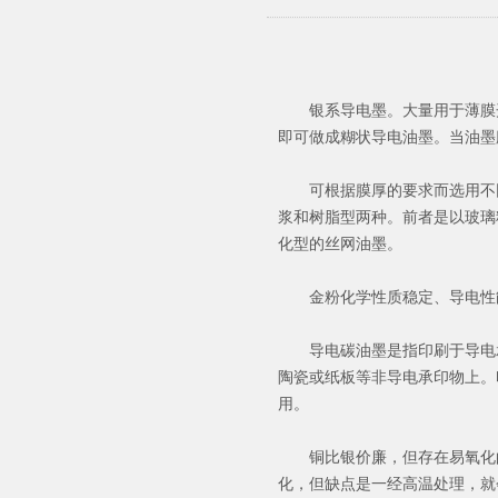
银系导电墨。大量用于薄膜开
即可做成糊状导电油墨。当油墨
可根据膜厚的要求而选用不同
浆和树脂型两种。前者是以玻璃
化型的丝网油墨。
金粉化学性质稳定、导电性能
导电碳油墨
是指印刷于导电
陶瓷或纸板等非导电承印物上。
用。
铜比银价廉，但存在易氧化的
化，但缺点是一经高温处理，就