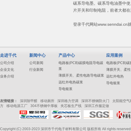
碳系导电墨。碳系导电油墨中使
片开关和印制电阻，前者大都在
登录千代网站www.senndai
走进千代
新闻中心
产品中心
应用案例
公司介绍
公司新闻
电路板(PCB)碳膜电阻导电碳
电路板(PCB)
浆
企业文化
行业新闻
薄膜开关、柔性
薄膜开关、柔性电路导电碳浆
业务介绍
远红外电热
远红外电热碳浆
导电银浆
导电银浆
友情链接：
深圳除甲醛
移动厕所
深圳格力空调
深圳不锈钢防火门
太阳能空气
方
移动电源工厂
304不锈钢中厚板
夹芯板生产线
深圳工作服定做
Copyright (C) 2003-2023 深圳市千代电子材料有限公司 版权所有 All rights reserve