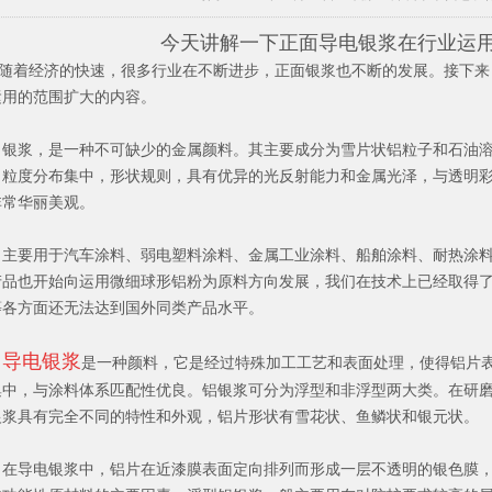
今天讲解一下正面导电银浆在行业运
着经济的快速，很多行业在不断进步，正面银浆也不断的发展。接下来
运用的范围扩大的内容。
浆，是一种不可缺少的金属颜料。其主要成分为雪片状铝粒子和石油溶
，粒度分布集中，形状规则，具有优异的光反射能力和金属光泽，与透明
非常华丽美观。
要用于汽车涂料、弱电塑料涂料、金属工业涂料、船舶涂料、耐热涂料
产品也开始向运用微细球形铝粉为原料方向发展，我们在技术上已经取得
等各方面还无法达到国外同类产品水平。
导电银浆
是一种颜料，它是经过特殊加工工艺和表面处理，使得铝片
集中，与涂料体系匹配性优良。铝银浆可分为浮型和非浮型两大类。在研
银浆具有完全不同的特性和外观，铝片形状有雪花状、鱼鳞状和银元状。
导电银浆中，铝片在近漆膜表面定向排列而形成一层不透明的银色膜，