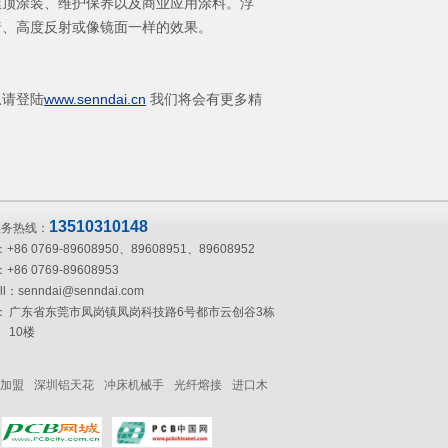
屋顶涂装、维护保养以及商业应用涂料。浮
暗、高度反射或像镜面一样的效果。
息请登陆
www.senndai.cn
我们将会有更多精
13510310148
服务热线：
：
+86 0769-89608950、89608951、89608952
：
+86 0769-89608953
ll：
senndai@senndai.com
：
广东省东莞市凤岗镇凤岗科技路6号都市云创谷3栋
10楼
加盟
深圳铝天花
冲床机械手
光纤熔接
进口木