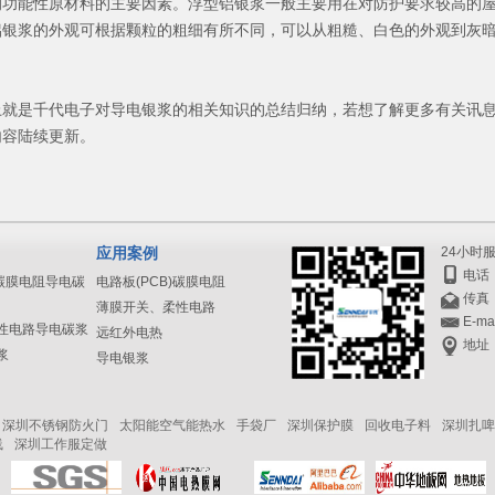
的功能性原材料的主要因素。浮型铝银浆一般主要用在对防护要求较高的
铝银浆的外观可根据颗粒的粗细有所不同，可以从粗糙、白色的外观到灰
上就是千代电子对导电银浆的相关知识的总结归纳，若想了解更多有关讯
内容陆续更新。
应用案例
24小时
电话
)碳膜电阻导电碳
电路板(PCB)碳膜电阻
传真
薄膜开关、柔性电路
E-ma
性电路导电碳浆
远红外电热
地址
浆
导电银浆
深圳不锈钢防火门
太阳能空气能热水
手袋厂
深圳保护膜
回收电子料
深圳扎啤
线
深圳工作服定做