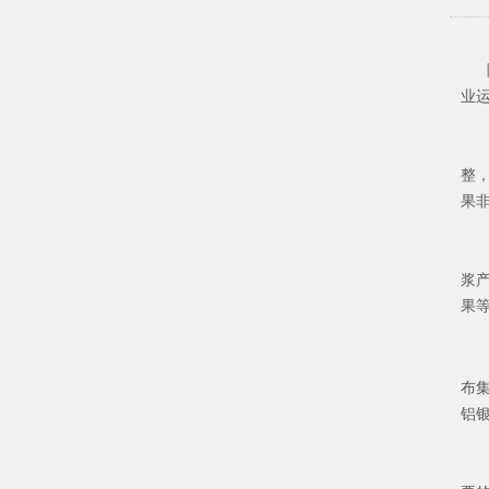
随
业
银
整
果
主
浆
果
布
铝
在