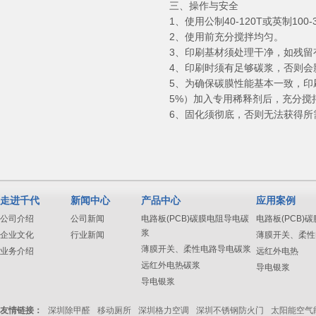
三、操作与安全
1、使用公制40-120T或英制10
2、使用前充分搅拌均匀。
3、印刷基材须处理干净，如残
4、印刷时须有足够碳浆，否则会
5、为确保碳膜性能基本一致，
5%）加入专用稀释剂后，充分搅
6、固化须彻底，否则无法获得所
走进千代
新闻中心
产品中心
应用案例
公司介绍
公司新闻
电路板(PCB)碳膜电阻导电碳
电路板(PCB)
浆
企业文化
行业新闻
薄膜开关、柔性
薄膜开关、柔性电路导电碳浆
业务介绍
远红外电热
远红外电热碳浆
导电银浆
导电银浆
友情链接：
深圳除甲醛
移动厕所
深圳格力空调
深圳不锈钢防火门
太阳能空气