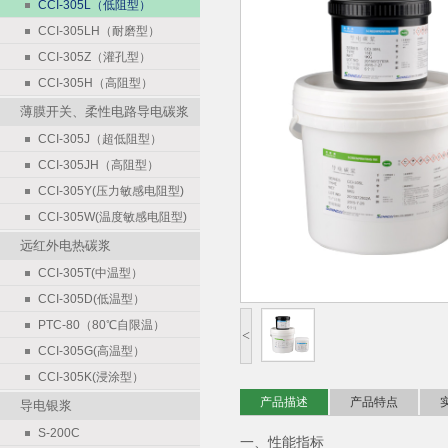
CCI-305L（低阻型）
CCI-305LH（耐磨型）
CCI-305Z（灌孔型）
CCI-305H（高阻型）
薄膜开关、柔性电路导电碳浆
CCI-305J（超低阻型）
CCI-305JH（高阻型）
CCI-305Y(压力敏感电阻型)
CCI-305W(温度敏感电阻型)
远红外电热碳浆
CCI-305T(中温型）
CCI-305D(低温型）
PTC-80（80℃自限温）
<
CCI-305G(高温型）
CCI-305K(浸涂型）
产品描述
产品特点
导电银浆
S-200C
一、性能指标