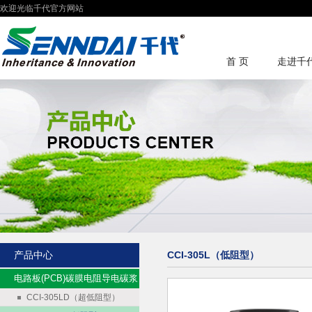
欢迎光临千代官方网站
首 页
走进千
产品中心
CCI-305L（低阻型）
电路板(PCB)碳膜电阻导电碳浆
CCI-305LD（超低阻型）