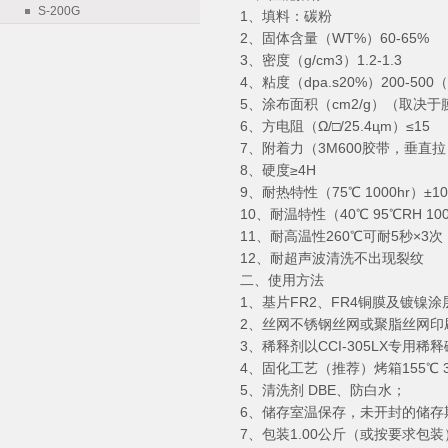
S-200G
1、填料：碳粉
2、固体含量（WT%）60-65%
3、密度（g/cm3）1.2-1.3
4、粘度（dpa.s20%）200-50
5、涂布面积（cm2/g）（取决于膜
6、方电阻（Ω/□/25.4цm）≤15
7、附着力（3M600胶带，垂直
8、硬度≥4H
9、耐热特性（75℃ 1000hr）±1
10、耐温特性（40℃ 95℃RH 100
11、耐高温性260℃可耐5秒×3次
12、耐超声波清洗不出现裂纹
二、使用方法
1、基片FR2、FR4铜膜及镀镍涂
2、丝网不锈钢丝网或聚脂丝网印
3、稀释剂以CCI-305LX专用
4、固化工艺（推荐）烤箱155℃ 3
5、
清洗剂 DBE、防白水；
6、储存室温保存，未开封的储存
7、包装1.00公斤（或按要求包装